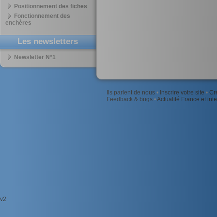
Positionnement des fiches
Fonctionnement des
enchères
Les newsletters
Newsletter N°1
Ils parlent de nous
•
Inscrire votre site
•
Cr
Feedback & bugs
•
Actualité France et int
v2