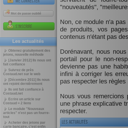
Me connecter
"nouveautés", "meilleure
Mot de passe oublié
Non, ce module n'a pas 
S'inscrire
de produits, vos pages
contenus n'étant pas des 
Les actualités
Dorénavant, nous nous v
Obtenez gratuitement des
jetons, nouvelle méthode
portail pour le non-res
[Janvier 2012] Ils nous ont
fait confiance
devienne pas une habit
Suivrez de près
infini à corriger les err
Costaud.net sur le web
[Décembre 2011] Ils nous
pas respecter les règles 
ont rejoint dernièrement
Ils ont fait confiance à
Costaud.net
Nous vous remercions p
Ecrire un article sur
une phrase explicative trè
Costaud = 2 liens
Le module "Nouveaux
respecter.
articles" n'est pas un fourre-
tout
Les actualités
Acheter des jetons par
carte bancaire, c'est enfin