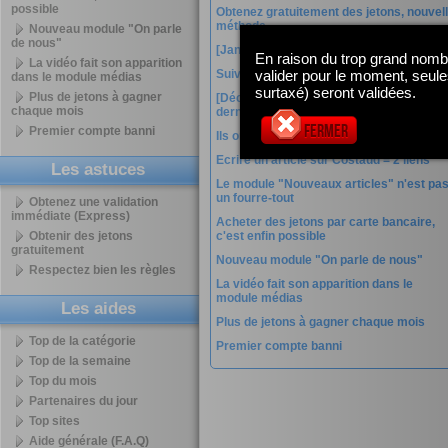
possible
Obtenez gratuitement des jetons, nouvel
méthode
Nouveau module "On parle
de nous"
[Janvier 2012] Ils nous ont fait confiance
En raison du trop grand nombre
La vidéo fait son apparition
Suivrez de près Costaud.net sur le web
valider pour le moment, seule
dans le module médias
surtaxé) seront validées.
Plus de jetons à gagner
[Décembre 2011] Ils nous ont rejoint
chaque mois
dernièrement
Fermer
Premier compte banni
Ils ont fait confiance à Costaud.net
Ecrire un article sur Costaud = 2 liens
Les astuces
Le module "Nouveaux articles" n'est pa
un fourre-tout
Obtenez une validation
immédiate (Express)
Acheter des jetons par carte bancaire,
Obtenir des jetons
c'est enfin possible
gratuitement
Nouveau module "On parle de nous"
Respectez bien les règles
La vidéo fait son apparition dans le
module médias
Les aides
Plus de jetons à gagner chaque mois
Top de la catégorie
Premier compte banni
Top de la semaine
Top du mois
Partenaires du jour
Top sites
Aide générale (F.A.Q)