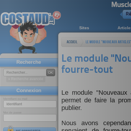
Muscl
Ré
Sites
Article
Accueil
Le module "Nouveaux articles"
pas un fourre-tout
Le module "Nouv
Recherche
fourre-tout
OK
» Recherche avancée
Connexion
Le module "Nouveaux ar
permet de faire la pro
Identifiant ou mail
publier.
Mot de passe
Nous avons cependant
servaient de fourre-t